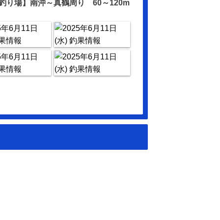
釣り場】南沖～真鶴周り 60～120m