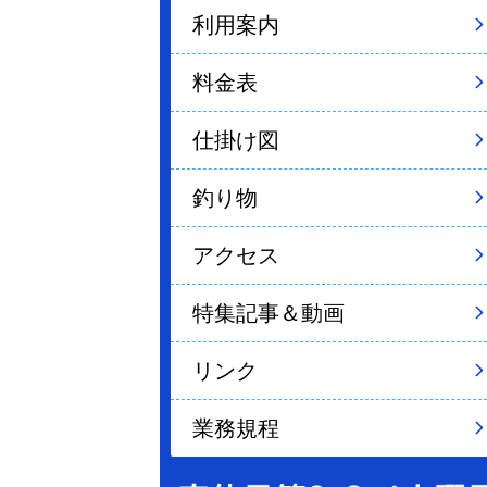
利用案内
料金表
仕掛け図
釣り物
アクセス
特集記事＆動画
リンク
業務規程