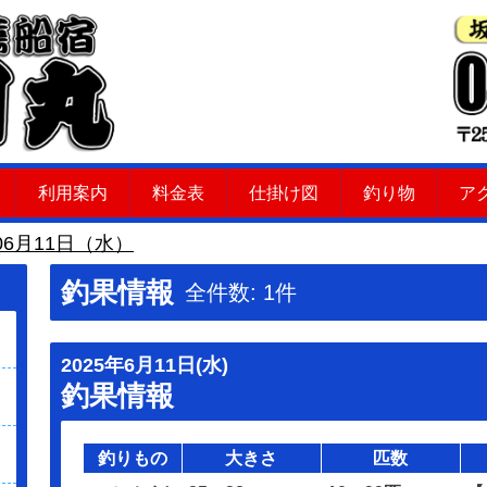
利用案内
料金表
仕掛け図
釣り物
ア
06月11日（水）
釣果情報
全件数: 1件
2025年6月11日(水)
釣果情報
釣りもの
大きさ
匹数