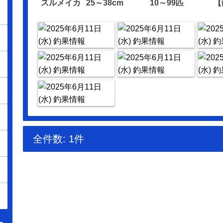
スルメイカ
25～38cm
10～99匹
【
全件数: 1件