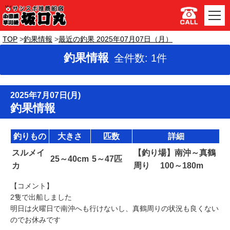
TOP
釣果情報
最近の釣果 2025年07月07日（月）
釣果情報
全件数: 1件
2025年7月07日(月)
釣果情報
釣りもの
大きさ
匹数
詳細
スルメイ
【釣り場】南沖～真鶴
25～40cm
5～47匹
カ
周り 100～180m
【コメント】
2隻で出船しました
明日は火曜日で南沖へも行けないし、真鶴周りの状況も良くない
のでお休みです