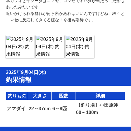
本ガツオと平ソーダはコマセ、コマセでキハダが当たってた船も
あったみたいです
追いかけられる群れが何ヶ所かあればいいんですけどね。段々と
コマセに反応してきてる様な！今後も期待です。
2025年9月04日(木)
釣果情報
釣りもの
大きさ
匹数
詳細
【釣り場】小田原沖
アマダイ
22～37cm
6～8匹
60～100m