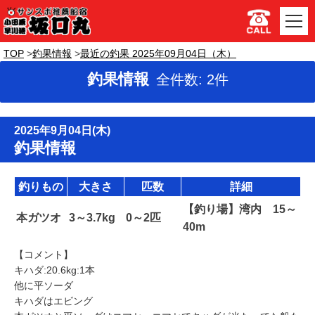
TOP
釣果情報
最近の釣果 2025年09月04日（木）
釣果情報
全件数: 2件
2025年9月04日(木)
釣果情報
釣りもの
大きさ
匹数
詳細
【釣り場】湾内 15～
本ガツオ
3～3.7kg
0～2匹
40m
【コメント】
キハダ:20.6kg:1本
他に平ソーダ
キハダはエビング