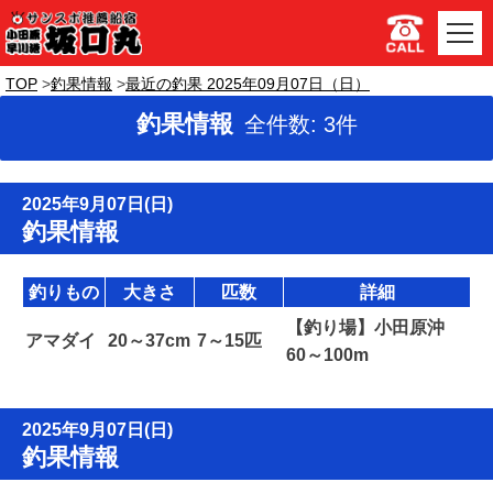
TOP
釣果情報
最近の釣果 2025年09月07日（日）
釣果情報
全件数: 3件
2025年9月07日(日)
釣果情報
釣りもの
大きさ
匹数
詳細
【釣り場】小田原沖
アマダイ
20～37cm
7～15匹
60～100m
2025年9月07日(日)
釣果情報