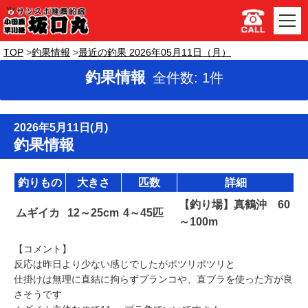
TOP
釣果情報
最近の釣果 2026年05月11日（月）
釣果情報
全件数: 1件
2026年5月11日(月)
釣果情報
釣りもの
大きさ
匹数
詳細
【釣り場】真鶴沖 60
ムギイカ
12～25cm
4～45匹
～100m
【コメント】
反応は昨日より少ない感じでしたがポツリポツリと
仕掛けは無理に直結に拘らずブランコや、直ブラを使った方が良
さそうです