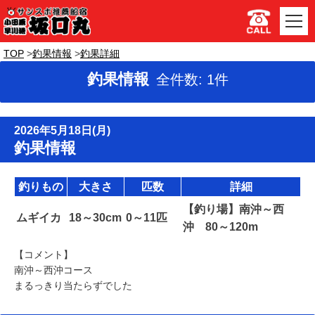
TOP
釣果情報
釣果詳細
釣果情報
全件数: 1件
2026年5月18日(月)
釣果情報
釣りもの
大きさ
匹数
詳細
【釣り場】南沖～西
ムギイカ
18～30cm
0～11匹
沖 80～120m
【コメント】
南沖～西沖コース
まるっきり当たらずでした