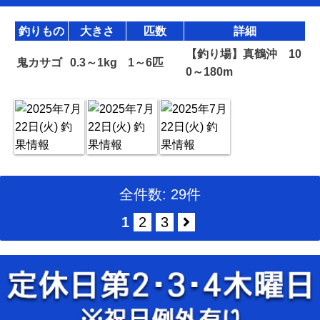
釣りもの
大きさ
匹数
詳細
【釣り場】真鶴沖 10
鬼カサゴ
0.3～1kg
1～6匹
0～180m
全件数: 29件
1
2
3