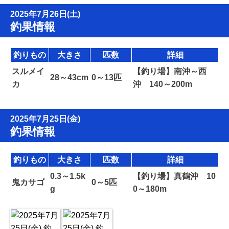
2025年7月26日(土)
釣果情報
釣りもの
大きさ
匹数
詳細
スルメイ
【釣り場】南沖～西
28～43cm
0～13匹
カ
沖 140～200m
2025年7月25日(金)
釣果情報
釣りもの
大きさ
匹数
詳細
0.3～1.5k
【釣り場】真鶴沖 10
鬼カサゴ
0～5匹
g
0～180m