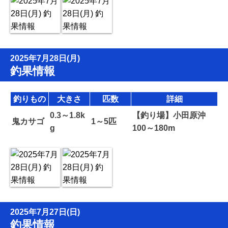
2025年7月28日(月)
釣果情報
釣りもの
大きさ
匹数
詳細
0.3～1.8k
【釣り場】小田原沖
鬼カサゴ
1～5匹
g
100～180m
2025年7月27日(日)
釣果情報