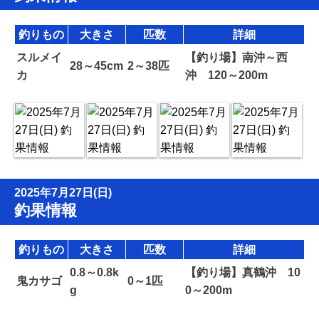
釣りもの
大きさ
匹数
詳細
スルメイ
【釣り場】南沖～西
28～45cm
2～38匹
カ
沖 120～200m
2025年7月27日(日)
釣果情報
釣りもの
大きさ
匹数
詳細
0.8～0.8k
【釣り場】真鶴沖 10
鬼カサゴ
0～1匹
g
0～200m