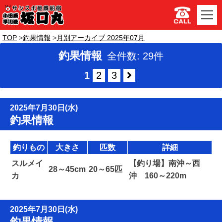
TOP
釣果情報
月別アーカイブ 2025年07月
釣果情報
全件数: 29件
1
2
3
2025年7月30日(水)
釣果情報
釣りもの
大きさ
匹数
詳細
スルメイ
【釣り場】南沖～西
28～45cm
20～65匹
カ
沖 160～220m
2025年7月30日(水)
釣果情報