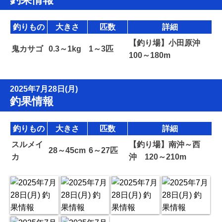
釣りもの
大きさ
匹数
詳細
【釣り場】小田原沖
鬼カサゴ
0.3～1kg
1～3匹
100～180m
2025年7月28日(月)
釣果情報
釣りもの
大きさ
匹数
詳細
スルメイ
【釣り場】南沖～西
28～45cm
6～27匹
カ
沖 120～210m