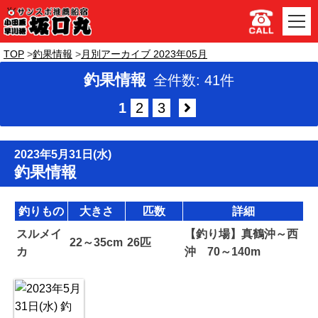
TOP
釣果情報
月別アーカイブ 2023年05月
釣果情報
全件数: 41件
1
2
3
2023年5月31日(水)
釣果情報
釣りもの
大きさ
匹数
詳細
スルメイ
【釣り場】真鶴沖～西
22～35cm
26匹
カ
沖 70～140m